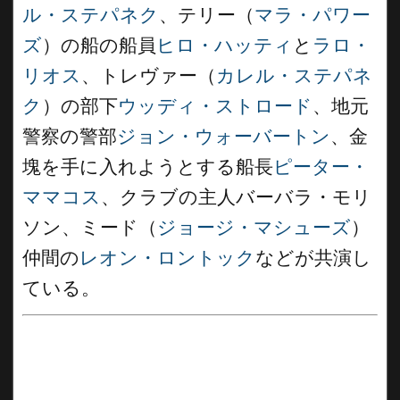
ル・ステパネク
、テリー（
マラ・パワー
ズ
）の船の船員
ヒロ・ハッティ
と
ラロ・
リオス
、トレヴァー（
カレル・ステパネ
ク
）の部下
ウッディ・ストロード
、地元
警察の警部
ジョン・ウォーバートン
、金
塊を手に入れようとする船長
ピーター・
ママコス
、クラブの主人バーバラ・モリ
ソン、ミード（
ジョージ・マシューズ
）
仲間の
レオン・ロントック
などが共演し
ている。