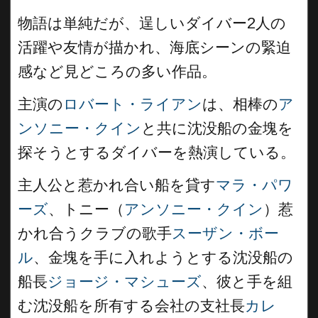
物語は単純だが、逞しいダイバー2人の
活躍や友情が描かれ、海底シーンの緊迫
感など見どころの多い作品。
主演の
ロバート・ライアン
は、相棒の
ア
ンソニー・クイン
と共に沈没船の金塊を
探そうとするダイバーを熱演している。
主人公と惹かれ合い船を貸す
マラ・パワ
ーズ
、トニー（
アンソニー・クイン
）惹
かれ合うクラブの歌手
スーザン・ボー
ル
、金塊を手に入れようとする沈没船の
船長
ジョージ・マシューズ
、彼と手を組
む沈没船を所有する会社の支社長
カレ