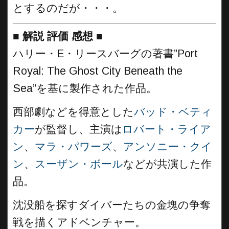
とするのだが・・・。
■
解説 評価 感想
■
ハリー・E・リースバーグの著書”Port
Royal: The Ghost City Beneath the
Sea”を基に製作された作品。
西部劇などを得意とした
バッド・ベティ
カー
が監督し、主演は
ロバート・ライア
ン
、
マラ・パワーズ
、
アンソニー・クイ
ン
、
スーザン・ボール
などが共演した作
品。
沈没船を探すダイバーたちの金塊の争奪
戦を描くアドベンチャー。