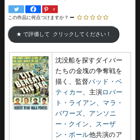
2
この作品に何点つけますか？
沈没船を探すダイバー
たちの金塊の争奪戦を
描く、監督
バッド・ベ
ティカー
、主演
ロバー
ト・ライアン
、
マラ・
パワーズ
、
アンソニ
ー・クイン
、
スーザ
ン・ボール
他共演のア