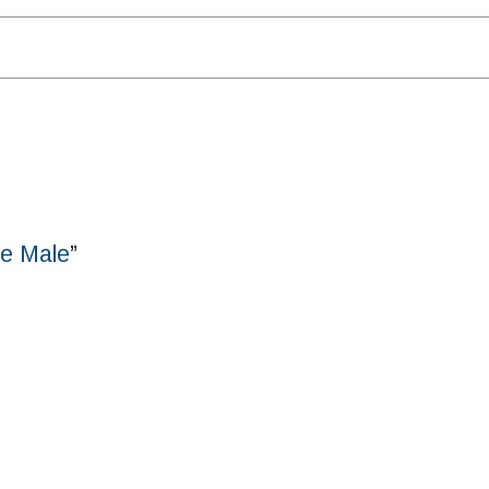
he Male
”