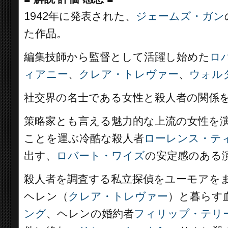
1942年に発表された、
ジェームズ・ガン
た作品。
編集技師から監督として活躍し始めた
ロ
ィアニー
、
クレア・トレヴァー
、
ウォル
社交界の名士である女性と殺人者の関係
策略家とも言える魅力的な上流の女性を
ことを運ぶ冷酷な殺人者
ローレンス・テ
出す、
ロバート・ワイズ
の安定感のある
殺人者を調査する私立探偵をユーモアを
ヘレン（
クレア・トレヴァー
）と暮らす
ング
、ヘレンの婚約者
フィリップ・テリ