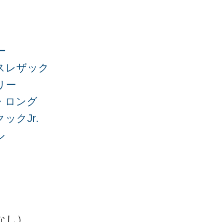
ー
スレザック
リー
・ロング
ックJr.
ル
なし）