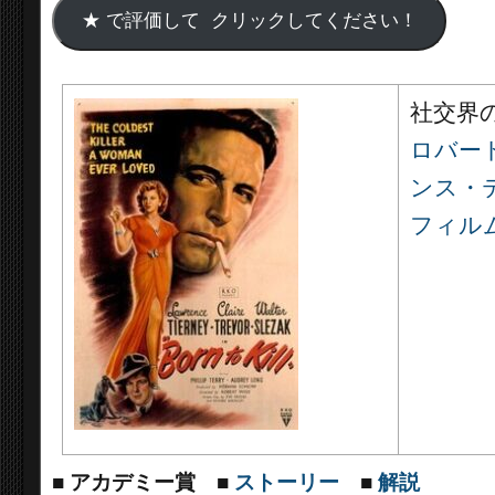
社交界
ロバー
ンス・
フィル
■
アカデミー賞
■
ストーリー
■
解説