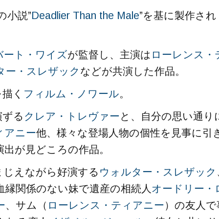
の小説”
Deadlier Than the Male
”を基に製作され
バート・ワイズ
が監督し、主演は
ローレンス・
ター・スレザック
などが共演した作品。
を描く
フィルム・ノワール
。
演ずる
クレア・トレヴァー
と、自分の思い通り
ィアニー
他、様々な登場人物の個性を見事に引
演出が見どころの作品。
まじえながら好演する
ウォルター・スレザック
血縁関係のない妹で遺産の相続人
オードリー・
ー
、サム（
ローレンス・ティアニー
）の友人で