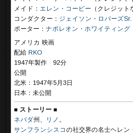
メイド：
エレン・コービー
（クレジット
コンダクター：
ジェイソン・ロバーズSr.
ポーター：
ナポレオン・ホワイティング
アメリカ 映画
配給
RKO
1947年製作 92分
公開
北米：1947年5月3日
日本：未公開
■
ストーリー
■
ネバダ
州、
リノ
。
サンフランシスコ
の社交界の名士ヘレン