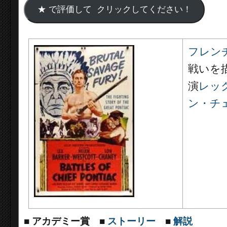
フレン
戦いを
演
レッ
ン・チェ
■
アカデミー賞
■
ストーリー
■
解説