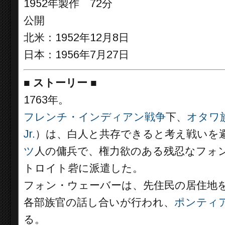
1952年製作 72分
公開
北米：1952年12月8日
日本：1956年7月27日
■
ストーリー
■
1763年。
フレンチ・インディアン戦争
下、
オタワ
Jr.
）は、白人と共存できると考え戦いを
ツ
人の傭兵で、権力欲のある残忍なフォ
トロイト砦に派遣した。
フォン・ウェーバーは、先住民の居住地
各部族官の話し合いが行われ、
ポンティ
る。