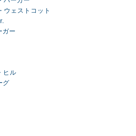
・バーカー
・ウェストコット
.
ーガー
・ヒル
ーグ