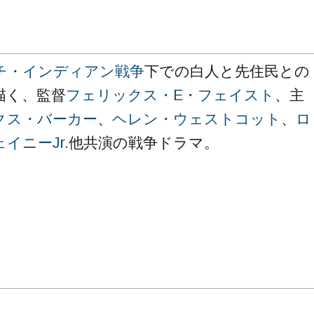
チ・インディアン戦争
下での白人と先住民との
描く、監督
フェリックス・E・フェイスト
、主
クス・バーカー
、
ヘレン・ウェストコット
、
ロ
イニーJr.
他共演の戦争ドラマ。