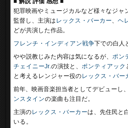
■
解説 評価 感想
■
犯罪映画やミュージカルなど様々なジャ
監督し、主演は
レックス・バーカー
、
ヘ
どが共演した作品。
フレンチ・インディアン戦争
下での白人
やや説教じみた内容は気になるが、
ポン
チェイニーJr.
の演技と、
ポンティアック
と考えるレンジャー役の
レックス・バー
前年、映画音楽担当者としてデビューし
ンスタイン
の楽曲も注目だ。
主演の
レックス・バーカー
は、先住民と
いる。