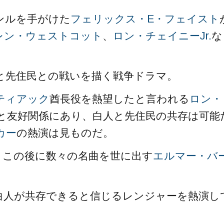
ンルを手がけた
フェリックス・E・フェイスト
レン・ウェストコット
、
ロン・チェイニーJr.
な
と先住民との戦いを描く戦争ドラマ。
ティアック
酋長役を熱望したと言われる
ロン・
と友好関係にあり、白人と先住民の共存は可能
カー
の熱演は見ものだ。
、この後に数々の名曲を世に出す
エルマー・バ
白人が共存できると信じるレンジャーを熱演し