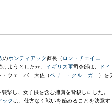
族
の
ポンティアック
酋長（
ロン・チェイニー
避けようとしたが、
イギリス軍
司令部は、
ドイ
ン・ウェーバー大佐（
ベリー・クルーガー
）を
を襲撃し、女子供を含む捕虜を皆殺しにした。
アック
は、仕方なく戦いを始めることを決意す