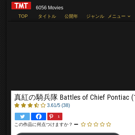
6056 Movies
TOP
タイトル
公開年
ジャンル
メニュー
真紅の騎兵隊 Battles of Chief Pontiac (
3.61/5
(38)
1
この作品に何点つけますか？