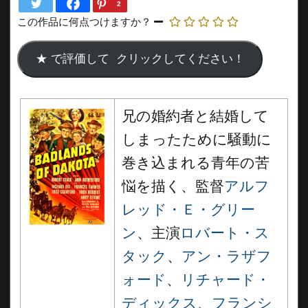
2
この作品に何点つけますか？
兄の婚約者と結婚して
しまったために騒動に
巻き込まれる青年の苦
悩を描く、監督
アルフ
レッド・Ｅ・グリー
ン
、主演
ロバート・ス
タック
、
アン・ラザフ
ォード
、
リチャード・
ディックス
、
フランシ