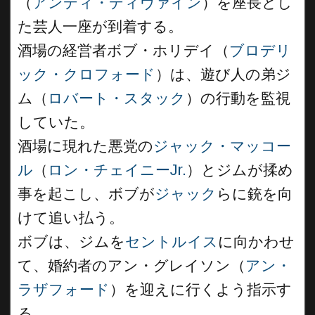
（
アンディ・ディヴァイン
）を座長とし
た芸人一座が到着する。
酒場の経営者ボブ・ホリデイ（
ブロデリ
ック・クロフォード
）は、遊び人の弟ジ
ム（
ロバート・スタック
）の行動を監視
していた。
酒場に現れた悪党の
ジャック・マッコー
ル
（
ロン・チェイニーJr.
）とジムが揉め
事を起こし、ボブが
ジャック
らに銃を向
けて追い払う。
ボブは、ジムを
セントルイス
に向かわせ
て、婚約者のアン・グレイソン（
アン・
ラザフォード
）を迎えに行くよう指示す
る。