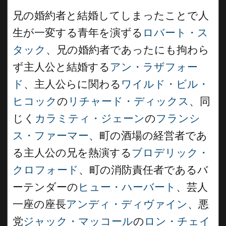
兄の婚約者と結婚してしまったことで人
生が一変する青年を演ずる
ロバート・ス
タック
、兄の婚約者であったにも拘わら
ず主人公と結婚する
アン・ラザフォー
ド
、主人公らに関わる
ワイルド・ビル・
ヒコック
の
リチャード・ディックス
、同
じく
カラミティ・ジェーン
の
フランシ
ス・ファーマー
、町の酒場の経営者であ
る主人公の兄を熱演する
ブロデリック・
クロフォード
、町の消防責任者であるバ
ーテンダーの
ヒュー・ハーバート
、芸人
一座の座長
アンディ・ディヴァイン
、悪
党
ジャック・マッコール
の
ロン・チェイ