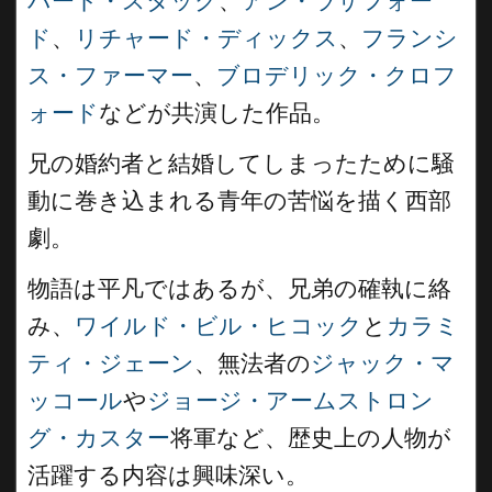
バート・スタック
、
アン・ラザフォー
ド
、
リチャード・ディックス
、
フランシ
ス・ファーマー
、
ブロデリック・クロフ
ォード
などが共演した作品。
兄の婚約者と結婚してしまったために騒
動に巻き込まれる青年の苦悩を描く西部
劇。
物語は平凡ではあるが、兄弟の確執に絡
み、
ワイルド・ビル・ヒコック
と
カラミ
ティ・ジェーン
、無法者の
ジャック・マ
ッコール
や
ジョージ・アームストロン
グ・カスター
将軍など、歴史上の人物が
活躍する内容は興味深い。