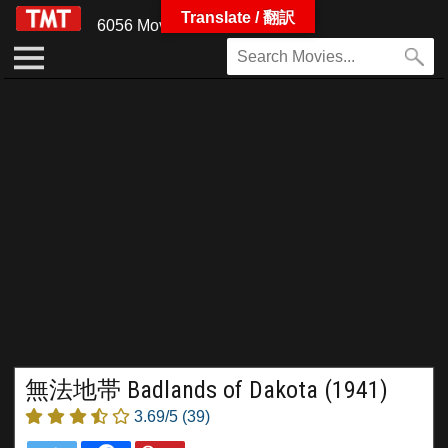
Translate / 翻訳
6056 Movies
無法地帯 Badlands of Dakota (1941)
3.69/5
(39)