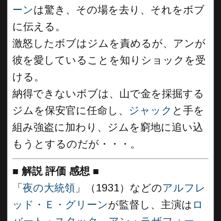
ーン
は驚き、その場を去り、それをボブ
に伝える。
激怒したボブはジムを責めるが、アンが
彼を愛していることを知りショックを受
ける。
納得できないボブは、山で金を採掘する
ジムを保安官に任命し、
ジャック
と手を
組み強盗に加わり、ジムを窮地に追い込
もうとするのだが・・・。
■
解説 評価 感想
■
「
夜の大統領
」（1931）などの
アルフレ
ッド・Ｅ・グリーン
が監督し、主演は
ロ