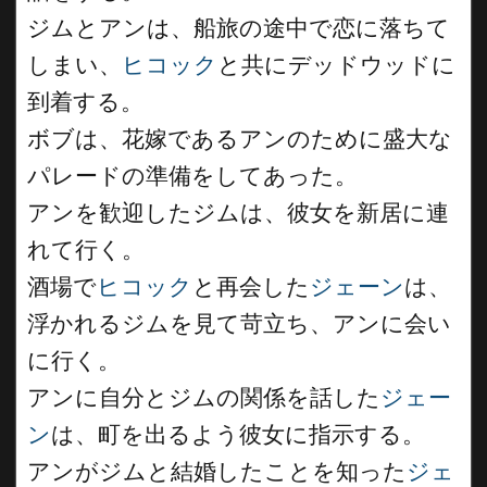
ジムとアンは、船旅の途中で恋に落ちて
しまい、
ヒコック
と共にデッドウッドに
到着する。
ボブは、花嫁であるアンのために盛大な
パレードの準備をしてあった。
アンを歓迎したジムは、彼女を新居に連
れて行く。
酒場で
ヒコック
と再会した
ジェーン
は、
浮かれるジムを見て苛立ち、アンに会い
に行く。
アンに自分とジムの関係を話した
ジェー
ン
は、町を出るよう彼女に指示する。
アンがジムと結婚したことを知った
ジェ