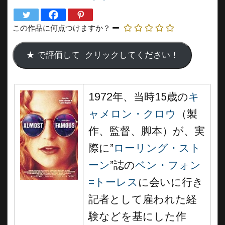
この作品に何点つけますか？
1972年、当時15歳の
キ
ャメロン・クロウ
（製
作、監督、脚本）が、実
際に”
ローリング・スト
ーン
”誌の
ベン・フォン
=トーレス
に会いに行き
記者として雇われた経
験などを基にした作