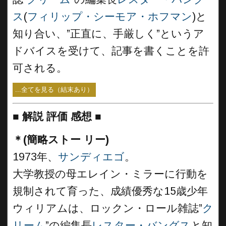
ス
(
フィリップ・シーモア・ホフマン
)と
知り合い、”正直に、手厳しく”というア
ドバイスを受けて、記事を書くことを許
可される。
...全てを見る（結末あり）
■
解説 評価 感想 ■
＊(簡略ストー リー)
1973年、
サンディエゴ
。
大学教授の母エレイン・ミラーに行動を
規制されて育った、成績優秀な15歳少年
ウィリアムは、ロックン・ロール雑誌”
ク
リーム
”の編集長
レスター・バングス
と知