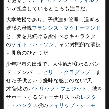
である、”
ハート
”の
ナンシー・ウィルソ
ン
が担当しているところも注目だ。
大学教授であり、子供達を管理し過ぎる
硬派の母親
フランシス・マクドーマンド
と、夢を見続ける愛すべきキャラクター
の
ケイト・ハドソン
、その対照的な演技
も見所のひとつだ。
少年記者の出現で、人生観が変わるバン
ド・メンバー、
ビリー・クラダップ
、ま
せた子供という嫌味な感じのない”天
才”記者の
パトリック・フュジット
、彼を
サポートするジャーナリストの
レスタ
ー・バングス
役の
フィリップ・シーモ