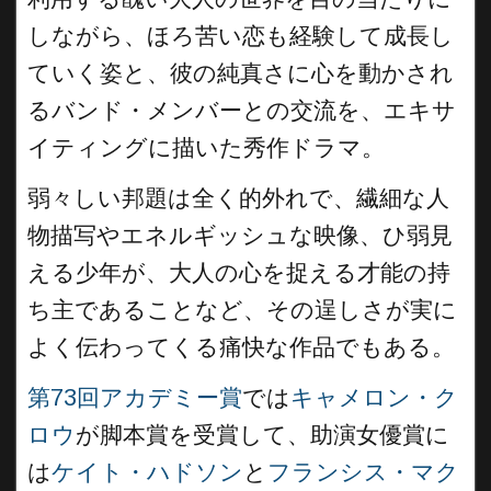
しながら、ほろ苦い恋も経験して成長し
ていく姿と、彼の純真さに心を動かされ
るバンド・メンバーとの交流を、エキサ
イティングに描いた秀作ドラマ。
弱々しい邦題は全く的外れで、繊細な人
物描写やエネルギッシュな映像、ひ弱見
える少年が、大人の心を捉える才能の持
ち主であることなど、その逞しさが実に
よく伝わってくる痛快な作品でもある。
第73回アカデミー賞
では
キャメロン・ク
ロウ
が脚本賞を受賞して、助演女優賞に
は
ケイト・ハドソン
と
フランシス・マク