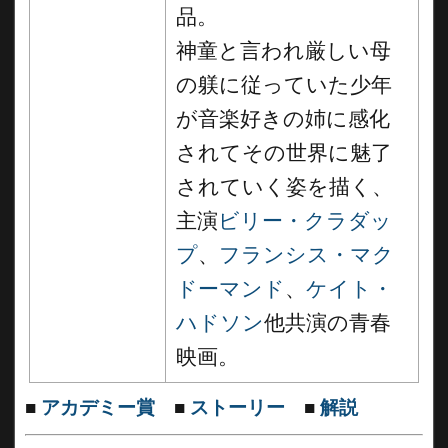
品。
神童と言われ厳しい母
の躾に従っていた少年
が音楽好きの姉に感化
されてその世界に魅了
されていく姿を描く、
主演
ビリー・クラダッ
プ
、
フランシス・マク
ドーマンド
、
ケイト・
ハドソン
他共演の青春
映画。
■
アカデミー賞
■
ストーリー
■
解説