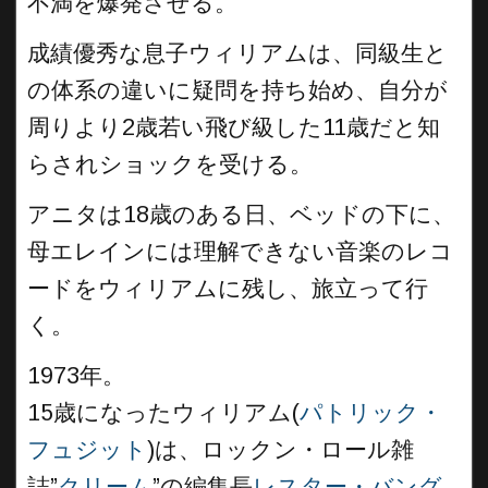
不満を爆発させる。
成績優秀な息子ウィリアムは、同級生と
の体系の違いに疑問を持ち始め、自分が
周りより2歳若い飛び級した11歳だと知
らされショックを受ける。
アニタは18歳のある日、ベッドの下に、
母エレインには理解できない音楽のレコ
ードをウィリアムに残し、旅立って行
く。
1973年。
15歳になったウィリアム(
パトリック・
フュジット
)は、ロックン・ロール雑
誌”
クリーム
”の編集長
レスター・バング