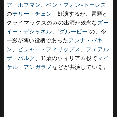
ア・ホフマン
、
ベン・フォン=トーレス
の
テリー・チェン
、好演するが、冒頭と
クライマックスのみの出演が残念な
ズー
イー・デシャネル
、”
グルーピー
”の、今
一影が薄い役柄であった
アンナ・パキ
ン
、
ビジャー・フィリップス
、
フェアル
ザ・バルク
、11歳のウィリアム役で
マイ
ケル・アンガラノ
などが共演している。