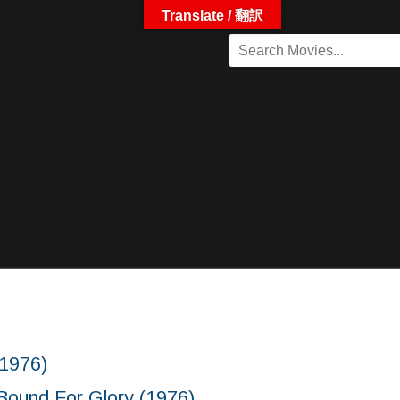
Translate / 翻訳
1976)
or Glory (1976)